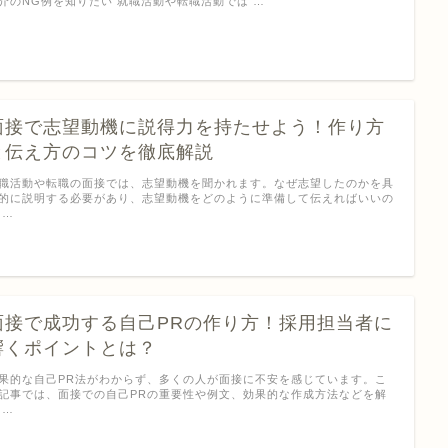
介のNG例を知りたい 就職活動や転職活動では …
面接で志望動機に説得力を持たせよう！作り方
と伝え方のコツを徹底解説
職活動や転職の面接では、志望動機を聞かれます。なぜ志望したのかを具
的に説明する必要があり、志望動機をどのように準備して伝えればいいの
 …
面接で成功する自己PRの作り方！採用担当者に
響くポイントとは？
果的な自己PR法がわからず、多くの人が面接に不安を感じています。こ
記事では、面接での自己PRの重要性や例文、効果的な作成方法などを解
 …