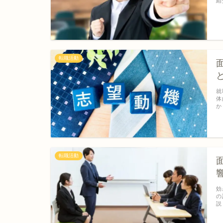
紹
転職活動
就
体
か
転職活動
効
の
説