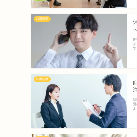
転職活動
休
は
で
転職活動
就
面
よ