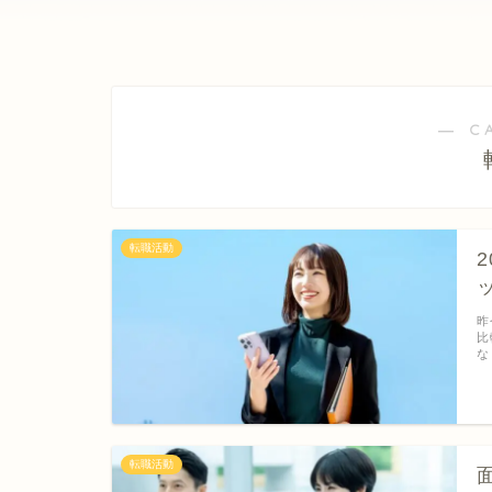
― C
転職活動
昨
比
な
転職活動