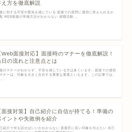
答え方を徹底解説
接に対する不安や緊張を感じている 面接での質問に適切に答えられるか
配 WEB面接の準備方法がわからない 就職活動 …
【Web面接対応】面接時のマナーを徹底解説！
当日の流れと注意点とは
接のマナーがわからず、不安を感じている方は多くいます。面接での適切
マナーは、印象を大きく左右する重要な要素といえます。この記事では、
 …
【面接対策】自己紹介に自信が持てる！準備の
ポイントや失敗例を紹介
己紹介で何を話せばいいかわからない 面接官に良い印象を与えたい 自己