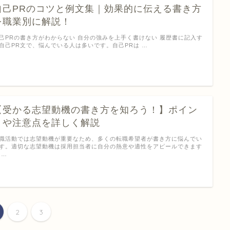
自己PRのコツと例文集｜効果的に伝える書き方
を職業別に解説！
己PRの書き方がわからない 自分の強みを上手く書けない 履歴書に記入す
自己PR文で、悩んでいる人は多いです。自己PRは …
【受かる志望動機の書き方を知ろう！】ポイン
トや注意点を詳しく解説
職活動では志望動機が重要なため、多くの転職希望者が書き方に悩んでい
す。適切な志望動機は採用担当者に自分の熱意や適性をアピールできます
 …
2
3