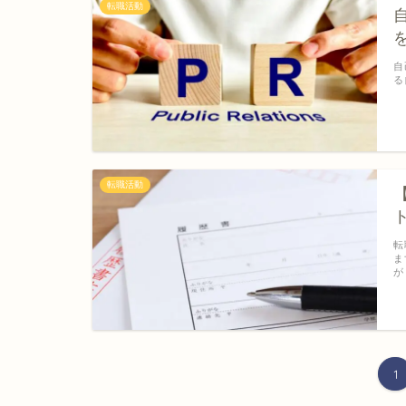
転職活動
自
る
転職活動
転
ま
が
1