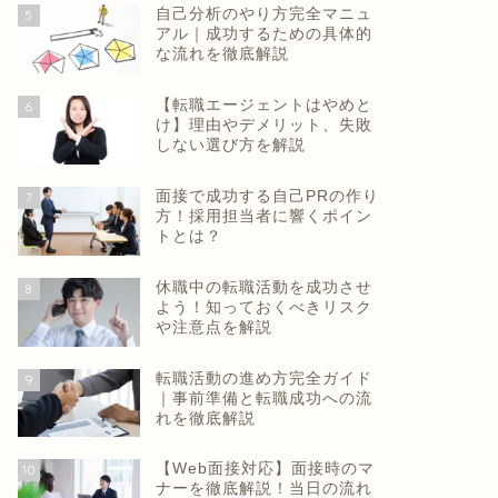
自己分析のやり方完全マニュ
5
アル｜成功するための具体的
な流れを徹底解説
【転職エージェントはやめと
6
け】理由やデメリット、失敗
しない選び方を解説
面接で成功する自己PRの作り
7
方！採用担当者に響くポイン
トとは？
休職中の転職活動を成功させ
8
よう！知っておくべきリスク
や注意点を解説
転職活動の進め方完全ガイド
9
｜事前準備と転職成功への流
れを徹底解説
【Web面接対応】面接時のマ
10
ナーを徹底解説！当日の流れ