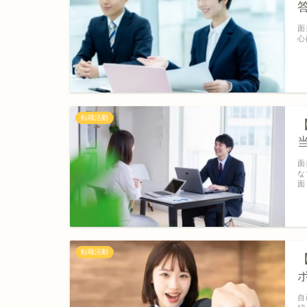
面
心
転職活動
面
な
面
転職活動
自